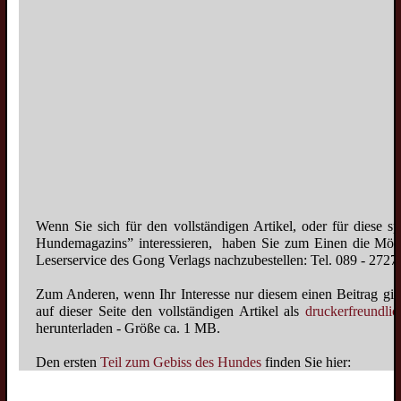
Großspitzzüchter
Mittelspitzzüchter
Kleinspitzzüchter
Zwergspitzzüchter
Züchtervorstellung
Deckrüden
Wolfsspitzdeckrüden
Großspitzdeckrüden
Wolfsspitzbilder
Vorstand
Mittelspitzdeckrüden
Wenn Sie sich für den vollständigen Artikel, oder für diese 
Großspitzbilder
Hundemagazins” interessieren, haben Sie zum Einen die Möglic
Ziele
Kleinspitzdeckrüden
Mittelspitzbilder
Leserservice des Gong Verlags nachzubestellen: Tel. 089 - 2727
Historie
Zwergspitzdeckrüden
Kleinspitzbilder
Zum Anderen, wenn Ihr Interesse nur diesem einen Beitrag gilt
2009
Deckrüdenvorstellung
Rassestandard
auf dieser Seite den vollständigen Artikel als
druckerfreundl
Zwergspitzbilder
Gesundheit
herunterladen - Größe ca. 1 MB.
2011
Veteranen
Der Wolfsspitz
Spitze bei der Arbeit
Farbgenetik Grundwissen
Beitrittserklärung
Wolfsspitzveteranen
Den ersten
Teil zum Gebiss des Hundes
finden Sie hier:
Großspitz
Historische Bilder
Farbverpaarung
Bankverbindung
Großspitzveteranen
Mittelspitz
Spitzbilder mit Kind