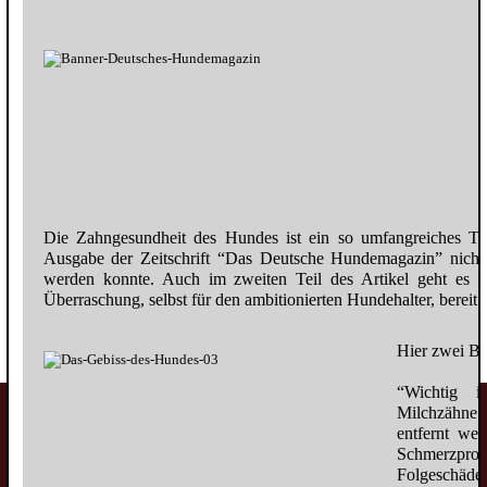
Die Zahngesundheit des Hundes ist ein so umfangreiches The
Ausgabe der Zeitschrift “Das Deutsche Hundemagazin” nicht in
werden konnte. Auch im zweiten Teil des Artikel geht es 
Überraschung, selbst für den ambitionierten Hundehalter, bereit h
Hier zwei Bei
“Wichtig i
Milchzähne
entfernt we
Schmerzpr
Folgeschäde