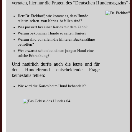
verraten, hier nur die Fragen des “Deutschen Hundemagazins” a
Welpen
Herr Dr. Eickhoff, wie kommt es, dass Hunde
Wolfsspitzwelpen
relativ selten von Karies befallen sind?
Was passiert bei einer Karies mit dem Zahn?
Großspitzwelpen
Warum bekommen Hunde so selten Karies?
Mittelspitzwelpen
Warum sind vor allem die hinteren Backenzähne
betroffen?
Kleinspitzwelpen
Wer erwartet schon bei einem jungen Hund eine
Zwergspitzwelpen
solche Erkrankung?
Und natürlich durfte auch die letzte und für
Junghunde
den Hundefreund entscheidende Frage
Wolfsspitzjunghunde
keinesfalls fehlen:
Grossspitzjunghunde
Wie wird die Karies beim Hund behandelt?
Mittelspitzjunghunde
Kleinspitzjunghunde
Zwergspitzjunghunde
Züchter
Wolfsspitzzüchter