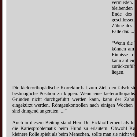
vermieden
bleibenden
Ende des er
geschlosse
Zähne des J
Fälle dar. ...”
“Wenn die Un
können am G
Einbisse en
kann auf ein
zurückzufüh
liegen.
Die kieferorthopädische Korrektur hat zum Ziel, den falsch st
bestmögliche Position zu kippen. Wenn eine kieferorthopädis
Gründen nicht durchgeführt werden kann, kann der Zahn i
eingekürzt werden. Röntgenkontrollen nach einigen Wochen s
sind dringend angeraten. ...”
Auch in diesem Beitrag stand Herr Dr. Eickhoff erneut als In
die Kariesproblematik beim Hund zu erläutern. Obwohl Kar
kleinere Rolle spielt als beim Menschen, sollte man sie nicht ve