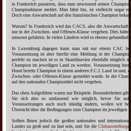
Zwergspitzjunghunde
in Frankreich passieren, dass man unwissend seinen Championh
Championklasse meldet. Man fährt hin, ist vielleicht sogar e
Züchter
Doch eine Anwartschaft auf den französischen Champion bekam
Wolfsspitzzüchter
Warum? In Frankreich wird das CACS, also die Anwartschaft 
Großspitzzüchter
nur in der Zwischen- und Offenen-Klasse vergeben. Dies hätte
umsonst gefahren. In vielen Ländern wird es ebenso gehandhabt
Mittelspitzzüchter
Kleinspitzzüchter
In Luxemburg dagegen kann man mit nur einem CAC ber
Voraussetzung ist aber hierfür eine Meldung in der Champio
Zwergspitzzüchter
perfekt zu machen ist es in Skandinavien ebenfalls möglich m
Züchtervorstellung
Champion im jeweiligen Land zu werden. Voraussetzung hier 
Hund bereits Champion in einem anderen F.C.I. Land ist und, das 
Deckrüden
Zwischen- oder Offenen-Klasse gemeldet wurde. In der Champ
auf den nationalen Championtitel nicht vergeben.
Wolfsspitzdeckrüden
Großspitzdeckrüden
Das oben Aufgeführte waren nur Beispiele. Besonderheiten gibt
Wolfsspitzbilder
Sie sich also so umfassend wie möglich, bevor Sie auf
Vorstand
Mittelspitzdeckrüden
Großspitzbilder
Voraussetzungen auch noch ständig ändern, wollen wir bew
Ziele
Kleinspitzdeckrüden
Übersicht über die Bedingungen zum Champion im jeweiligen L
Mittelspitzbilder
Historie
Zwergspitzdeckrüden
Kleinspitzbilder
Sollten Ihnen jedoch die großen nationalen und international
2009
Deckrüdenvorstellung
Landes zu groß und zu laut sein, und Sie die
Clubausstellungen
Rassestandard
Zwergspitzbilder