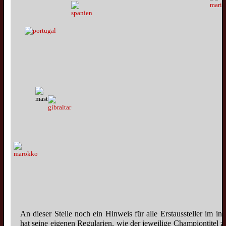
Welpen
Wolfsspitzwelpen
Großspitzwelpen
Mittelspitzwelpen
Kleinspitzwelpen
Zwergspitzwelpen
Junghunde
Wolfsspitzjunghunde
Grossspitzjunghunde
Mittelspitzjunghunde
An dieser Stelle noch ein Hinweis für alle Erstaussteller im in
Kleinspitzjunghunde
hat seine eigenen Regularien, wie der jeweilige Championtitel z