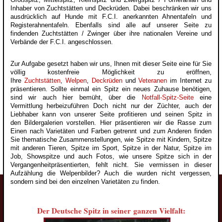
Inhaber von Zuchtstätten und Deckrüden. Dabei beschränken wir uns
ausdrücklich auf Hunde mit F.C.I. anerkannten Ahnentafeln und
Registerahnentafeln. Ebenfalls sind alle auf unserer Seite zu
findenden Zuchtstätten / Zwinger über ihre nationalen Vereine und
Verbände der F.C.I. angeschlossen.
Zur Aufgabe gesetzt haben wir uns, Ihnen mit dieser Seite eine für Sie
völlig kostenfreie Möglichkeit zu eröffnen,
Ihre
Zuchtstätten
,
Welpen
,
Deckrüden
und
Veteranen
im Internet zu
präsentieren. Sollte einmal ein Spitz ein neues Zuhause benötigen,
sind wir auch hier bemüht, über die
Notfall-Spitz-Seite
eine
Vermittlung herbeizuführen Doch nicht nur der Züchter, auch der
Liebhaber kann von unserer Seite profitieren und seinen Spitz in
den Bildergalerien vorstellen. Hier präsentieren wir die Rasse zum
Einen nach Varietäten und Farben getrennt und zum Anderen finden
Sie thematische Zusammenstellungen, wie Spitze mit Kindern, Spitze
mit anderen Tieren, Spitze im Sport, Spitze in der Natur, Spitze im
Job, Showspitze und auch Fotos, wie unsere Spitze sich in der
Vergangenheitpräsentierten, fehlt nicht. Sie vermissen in dieser
Aufzählung die Welpenbilder? Auch die wurden nicht vergessen,
sondern sind bei den einzelnen Varietäten zu finden.
Der Deutsche Spitz in seiner ganzen Vielfalt: