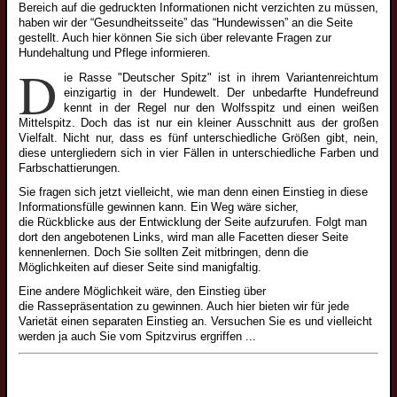
Großspitzzüchter
Bereich auf die gedruckten Informationen nicht verzichten zu müssen,
haben wir der “Gesundheitsseite” das “Hundewissen” an die Seite
Mittelspitzzüchter
gestellt. Auch hier können Sie sich über relevante Fragen zur
Hundehaltung und Pflege informieren.
Kleinspitzzüchter
D
ie Rasse "Deutscher Spitz" ist in ihrem Variantenreichtum
Zwergspitzzüchter
einzigartig in der Hundewelt. Der unbedarfte Hundefreund
kennt in der Regel nur den Wolfsspitz und einen weißen
Züchtervorstellung
Mittelspitz. Doch das ist nur ein kleiner Ausschnitt aus der großen
Deckrüden
Vielfalt. Nicht nur, dass es fünf unterschiedliche Größen gibt, nein,
diese untergliedern sich in vier Fällen in unterschiedliche Farben und
Wolfsspitzdeckrüden
Farbschattierungen.
Großspitzdeckrüden
Sie fragen sich jetzt vielleicht, wie man denn einen Einstieg in diese
Wolfsspitzbilder
Informationsfülle gewinnen kann. Ein Weg wäre sicher,
Vorstand
Mittelspitzdeckrüden
die Rückblicke aus der Entwicklung der Seite aufzurufen. Folgt man
Großspitzbilder
dort den angebotenen Links, wird man alle Facetten dieser Seite
Ziele
Kleinspitzdeckrüden
Mittelspitzbilder
kennenlernen. Doch Sie sollten Zeit mitbringen, denn die
Historie
Möglichkeiten auf dieser Seite sind manigfaltig.
Zwergspitzdeckrüden
Kleinspitzbilder
Eine andere Möglichkeit wäre, den Einstieg über
2009
Deckrüdenvorstellung
Rassestandard
Zwergspitzbilder
die Rassepräsentation zu gewinnen. Auch hier bieten wir für jede
Gesundheit
2011
Varietät einen separaten Einstieg an. Versuchen Sie es und vielleicht
Veteranen
Der Wolfsspitz
Spitze bei der Arbeit
werden ja auch Sie vom Spitzvirus ergriffen ...
Farbgenetik Grundwissen
Beitrittserklärung
Wolfsspitzveteranen
Großspitz
Historische Bilder
Farbverpaarung
Bankverbindung
Großspitzveteranen
Mittelspitz
Spitzbilder mit Kind
Erbkrankheiten