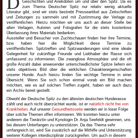
D
Geschichten und Anekdoten um und über den Spitz. Da es
zum Thema Deutscher Spitz nur relativ wenig aktuelle
Welpen
Literatur gibt, sind wir stets bestrebt Presseartikel aus Zeitschriften
und Zeitungen zu sammeln und mit Zustimmung der Verlage zu
Wolfsspitzwelpen
veröffentlichen. Hierzu möchten wir uns auch an dieser Stelle bei
allen Verlagen, Autoren und Fotografen für die stets kostenlose
Großspitzwelpen
Überlassung ihres Materials bedanken.
Mittelspitzwelpen
Aussteller und Besucher von Zuchtschauen finden hier ihre Termine,
bzw. haben hier die Möglichkeit diese Termine zu
Kleinspitzwelpen
veröffentlichen. Spitztreffen und Spitzwanderungen sind eine ideale
Gelegenheit für zukünftige Freunde und Liebhaber der Rasse sich
Zwergspitzwelpen
umfassend zu informieren. Die zwanglose Atmosphäre und die oft
große Anzahl dabei anwesender unterschiedlichster Spitze liefern ein
Junghunde
stets objektives Bild über die wirklichen Charaktereigenschaften
unserer Hunde. Auch hierzu finden Sie wichtige Termine in einer
Wolfsspitzjunghunde
Übersicht. Wenn Sie sich schon einmal vorab ein Bild machen
Grossspitzjunghunde
möchten, wie es auf solchen Treffen zugeht, haben wir auch dazu
ein Archiv bereit gestellt.
Mittelspitzjunghunde
Obwohl der Deutsche Spitz zu den ältesten deutschen Hunderasse
Kleinspitzjunghunde
zählt und auch nicht überzüchtet wurde, ist er
natürlich nicht frei von
Krankheiten
. Auf unserer
Gesundheitsseite
werden wir in loser Folge
Zwergspitzjunghunde
über solche Themen offen informieren. Wir konnten hierzu unter
anderem die Tierärztin und Kynologin Dr. Anja Seefeldt gewinnen, uns
Züchter
bei diesem Unterfangen zu unterstützen. Da das Thema sehr
umfangreich ist, wird Sie zusätzlich auf die Mithilfe und Unterstützung
Wolfsspitzzüchter
weiterer Kollegen interdisziplinär zurückgreifen. Um auch in diesem