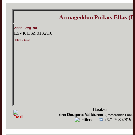
Armageddon Puikus Elfas (D
Zbnr. /
reg. no
LSVK DSZ 0132\10
Titel /
title
Besitzer:
Irina Daugerte-Valkiunas
(Pomeranian Puikus
+371 29897815