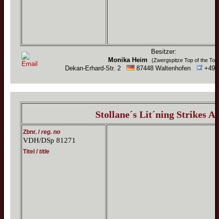
Besitzer:
Monika Heim
(Zwergspitze Top of the Top
Dekan-Erhard-Str. 2
87448 Waltenhofen
+49 (
Stollane´s Lit´ning Strikes A
Zbnr. /
reg. no
VDH/DSp 81271
Titel /
title