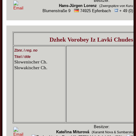
Besitzer:
Hans-Jürgen Lorenz
(Zwergspitze von Kuru T
Blumenstraße 9
74925 Epfenbach
+ 49 (0) 
Dzhek Vorobey Iz Lavki Chudes
Zbnr. /
reg. no
Titel /
title
Slowenischer Ch.
Slowakischer Ch.
Besitzer:
Kateřina Miturová
(Karamit Nova & Sumbarsky 