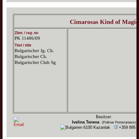
Cimarosas Kind of Magic
Zbnr. /
reg. no
PK 11486/09
Titel /
title
Bulgarischer Jg. Ch.
Bulgarischer Ch.
Bulgarischer Club Sg
Besitzer:
Ivelina Teneva
(Polimar Pomeranians)
6100 Kazanlak
+359 895 4