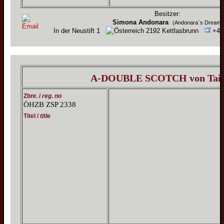
Besitzer:
Simona Andonara
(Andonara`s Dream)
In der Neustift 1
2192 Kettlasbrunn
+43 
A-DOUBLE SCOTCH von Tais
Zbnr. /
reg. no
ÖHZB ZSP 2338
Titel /
title