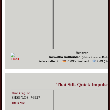
Besitzer:
Roswitha Rollbühler
(Kleinspitze vom Berlis
Berlisstraße 38
73495 Gaxhardt
+ 49 (0) 7
Thai Silk Quick Impulse
Zbnr. /
reg. no
SHSB/LOS. 76927
Titel /
title