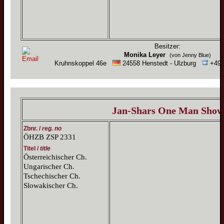
Besitzer:
Monika Leyer
(von Jenny Blue)
Kruhnskoppel 46e
24558 Henstedt - Ulzburg
+49 (
Jan-Shars One Man Show
Zbnr. /
reg. no
ÖHZB ZSP 2331
Titel /
title
Österreichischer Ch.
Ungarischer Ch.
Tschechischer Ch.
Slowakischer Ch.