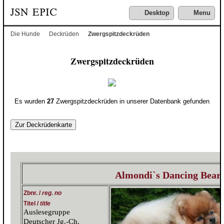
Desktop
Menu
Die Hunde
Deckrüden
Zwergspitzdeckrüden
Zwergspitzdeckrüden
Es wurden
27
Zwergspitzdeckrüden in unserer Datenbank gefunden
Zur Deckrüdenkarte
Almondi`s Dancing Bear
Zbnr. /
reg. no
Titel /
title
Auslesegruppe
Deutscher Jg.-Ch.