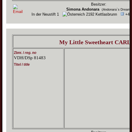
Besitzer:
Simona Andonara
(Andonara`s Dream)
In der Neustift 1
2192 Kettlasbrunn
+43 
My Little Sweetheart CAR
Zbnr. /
reg. no
VDH/DSp 81483
Titel /
title