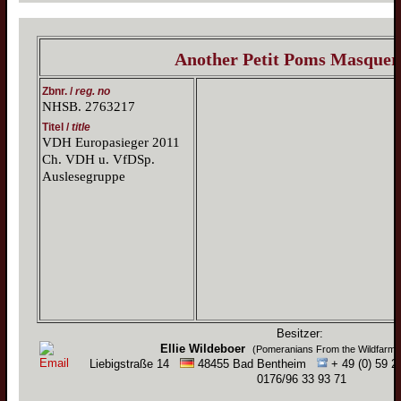
Another Petit Poms Masquer
Zbnr. /
reg. no
NHSB. 2763217
Titel /
title
VDH Europasieger 2011
Ch. VDH u. VfDSp.
Auslesegruppe
Besitzer:
Ellie Wildeboer
(Pomeranians From the Wildfarm
Liebigstraße 14
48455 Bad Bentheim
+ 49 (0) 59 2
0176/96 33 93 71