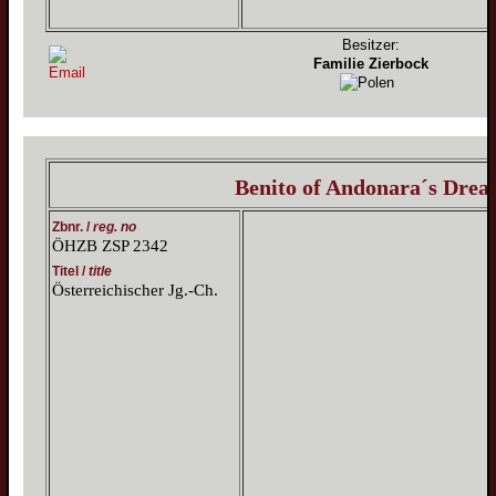
Besitzer:
Familie Zierbock
Benito of Andonara´s Dre
Zbnr. /
reg. no
ÖHZB ZSP 2342
Titel /
title
Österreichischer Jg.-Ch.