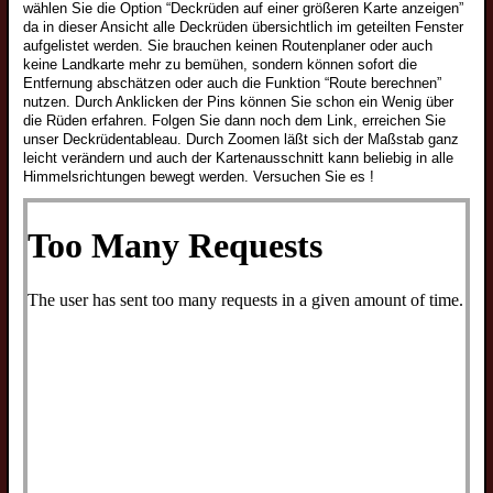
Kleinspitzwelpen
wählen Sie die Option “Deckrüden auf einer größeren Karte anzeigen”
da in dieser Ansicht alle Deckrüden übersichtlich im geteilten Fenster
Zwergspitzwelpen
aufgelistet werden. Sie brauchen keinen Routenplaner oder auch
keine Landkarte mehr zu bemühen, sondern können sofort die
Junghunde
Entfernung abschätzen oder auch die Funktion “Route berechnen”
Wolfsspitzjunghunde
nutzen. Durch Anklicken der Pins können Sie schon ein Wenig über
die Rüden erfahren. Folgen Sie dann noch dem Link, erreichen Sie
Grossspitzjunghunde
unser Deckrüdentableau. Durch Zoomen läßt sich der Maßstab ganz
leicht verändern und auch der Kartenausschnitt kann beliebig in alle
Mittelspitzjunghunde
Himmelsrichtungen bewegt werden. Versuchen Sie es !
Kleinspitzjunghunde
Zwergspitzjunghunde
Züchter
Wolfsspitzzüchter
Großspitzzüchter
Mittelspitzzüchter
Kleinspitzzüchter
Zwergspitzzüchter
Züchtervorstellung