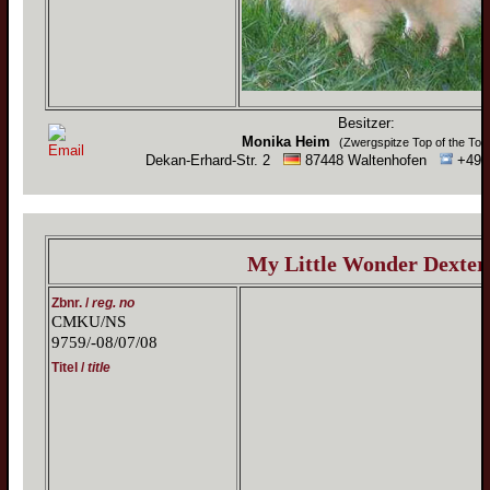
Besitzer:
Monika Heim
(Zwergspitze Top of the Top
Dekan-Erhard-Str. 2
87448 Waltenhofen
+49 (
My Little Wonder Dexter
Zbnr. /
reg. no
CMKU/NS
9759/-08/07/08
Titel /
title