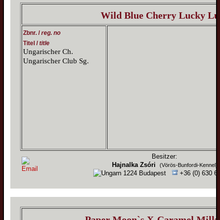
Wild Blue Cherry Lucky Lu
Zbnr. /
reg. no
Titel /
title
Ungarischer Ch.
Ungarischer Club Sg.
Besitzer:
Hajnalka Zsóri
(Vörös-Bunfordi-Kennel)
1224 Budapest
+36 (0) 630 6
Paper Moon`s X-Caramel Milk