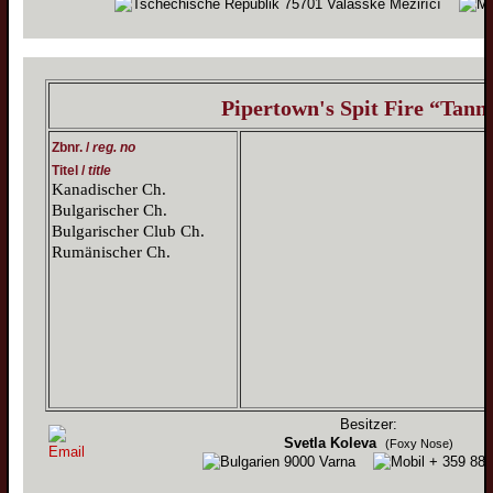
75701 Valašské Meziříčí
Pipertown's Spit Fire “Tann
Zbnr. /
reg. no
Titel /
title
Kanadischer Ch.
Bulgarischer Ch.
Bulgarischer Club Ch.
Rumänischer Ch.
Besitzer:
Svetla Koleva
(Foxy Nose)
9000 Varna
+ 359 888