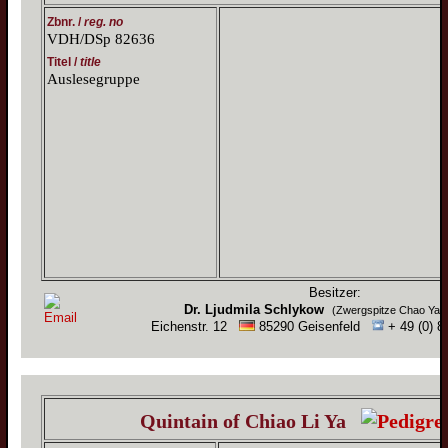
Zbnr. /
reg. no
VDH/DSp 82636
Titel /
title
Auslesegruppe
Besitzer:
Dr. Ljudmila Schlykow
(Zwergspitze Chao Yan
Eichenstr. 12
85290 Geisenfeld
+ 49 (0) 8
Quintain of Chiao Li Ya