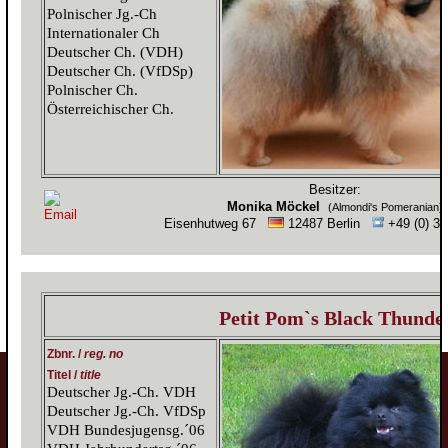
Polnischer Jg.-Ch
Internationaler Ch
Deutscher Ch. (VDH)
Deutscher Ch. (VfDSp)
Polnischer Ch.
Österreichischer Ch.
Besitzer:
Monika Möckel
(Almondi's Pomeranian)
Eisenhutweg 67
12487 Berlin
+49 (0) 3
Petit Pom`s Black Thunde
Zbnr. /
reg. no
Titel /
title
Deutscher Jg.-Ch. VDH
Deutscher Jg.-Ch. VfDSp
VDH Bundesjugensg.´06