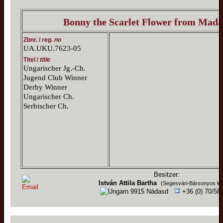
Bonny the Scarlet Flower from Mad
Zbnr. /
reg. no
UA.UKU.7623-05
Titel /
title
Ungarischer Jg.-Ch.
Jugend Club Winner
Derby Winner
Ungarischer Ch.
Serbischer Ch.
Besitzer:
István Attila Bartha
(Segesvári-Bársonyos ke
9915 Nádasd
+36 (0) 70/58