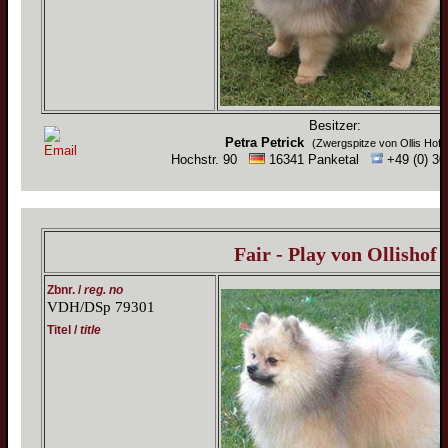
Besitzer:
Petra Petrick
(Zwergspitze von Ollis Hof)
Hochstr. 90
16341 Panketal
+49 (0) 30
Fair - Play von Ollishof
Zbnr. /
reg. no
VDH/DSp 79301
Titel /
title