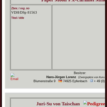
Zbnr. /
reg. no
VDH/DSp 81563
Titel /
title
Besitzer:
Hans-Jürgen Lorenz
(Zwergspitze von Kuru T
Blumenstraße 9
74925 Epfenbach
+ 49 (0) 
Juri-Su von Taischan