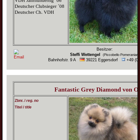
VDH Jahrhundertsg ´06
Deutscher Clubsieger ´08
Deutscher Ch. VDH
Besitzer:
Steffi Wettengel
(Piccobello Pomeranian)
Bahnhofstr. 9 A
39221 Eggersdorf
+49 (0)
Fantastic Grey Diamond von Ol
Zbnr. /
reg. no
Titel /
title