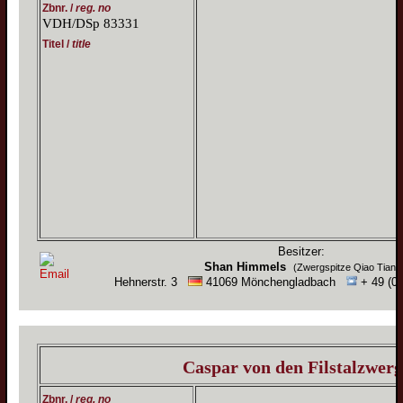
Zbnr. /
reg. no
VDH/DSp 83331
Titel /
title
Besitzer:
Shan Himmels
(Zwergspitze Qiao Tian)
Hehnerstr. 3
41069 Mönchengladbach
+ 49 (0)
Caspar von den Filstalzwer
Zbnr. /
reg. no