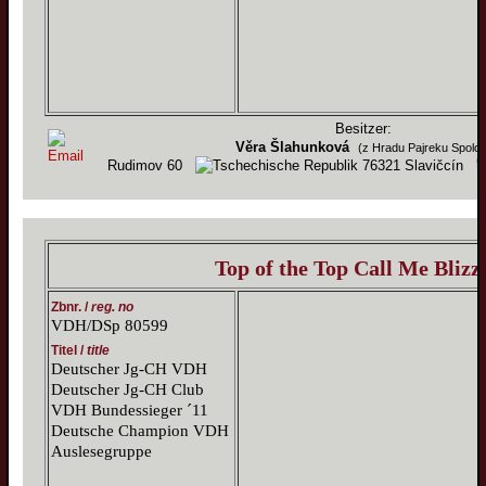
Besitzer:
Věra Šlahunková
(z Hradu Pajreku Spolo
Rudimov 60
76321 Slavičcín
Top of the Top Call Me Blizz
Zbnr. /
reg. no
VDH/DSp 80599
Titel /
title
Deutscher Jg-CH VDH
Deutscher Jg-CH Club
VDH Bundessieger ´11
Deutsche Champion VDH
Auslesegruppe