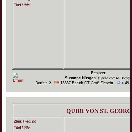
Titel /
title
Besitzer:
Susanne Hüsgen
(Spitze vom Alt-Domigk
Dorfstr. 2
15837 Baruth OT Groß Ziescht
+ 49 (
QUIRI VON ST. GEORG
Zbnr. /
reg. no
Titel /
title