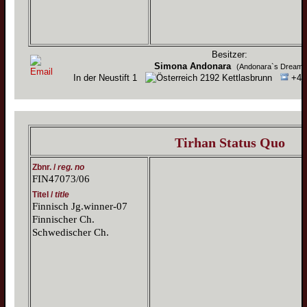
Besitzer:
Simona Andonara
(Andonara`s Dream)
In der Neustift 1
2192 Kettlasbrunn
+43 
Tirhan Status Quo
Zbnr. /
reg. no
FIN47073/06
Titel /
title
Finnisch Jg.winner-07
Finnischer Ch.
Schwedischer Ch.