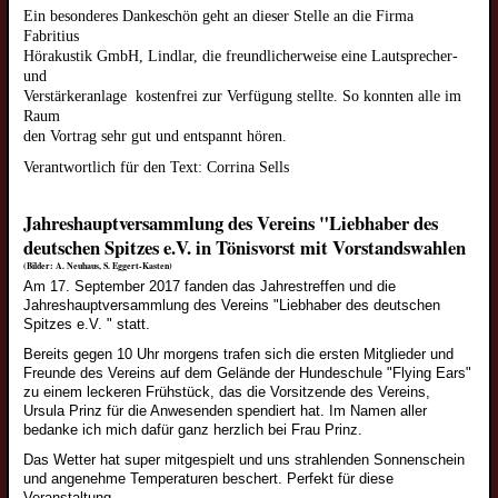
Ein besonderes Dankeschön geht an dieser Stelle an die Firma
Fabritius
Hörakustik GmbH, Lindlar, die freundlicherweise eine Lautsprecher-
und
Verstärkeranlage kostenfrei zur Verfügung stellte. So konnten alle im
Raum
den Vortrag sehr gut und entspannt hören.
Verantwortlich für den Text: Corrina Sells
Jahreshauptversammlung des Vereins "Liebhaber des
deutschen Spitzes e.V. in Tönisvorst mit Vorstandswahlen
(Bilder: A. Neuhaus, S. Eggert-Kasten)
Am 17. September 2017 fanden das Jahrestreffen und die
Welpen
Jahreshauptversammlung des Vereins "Liebhaber des deutschen
Spitzes e.V. " statt.
Wolfsspitzwelpen
Bereits gegen 10 Uhr morgens trafen sich die ersten Mitglieder und
Großspitzwelpen
Freunde des Vereins auf dem Gelände der Hundeschule "Flying Ears"
zu einem leckeren Frühstück, das die Vorsitzende des Vereins,
Mittelspitzwelpen
Ursula Prinz für die Anwesenden spendiert hat. Im Namen aller
Kleinspitzwelpen
bedanke ich mich dafür ganz herzlich bei Frau Prinz.
Das Wetter hat super mitgespielt und uns strahlenden Sonnenschein
Zwergspitzwelpen
und angenehme Temperaturen beschert. Perfekt für diese
Junghunde
Veranstaltung.