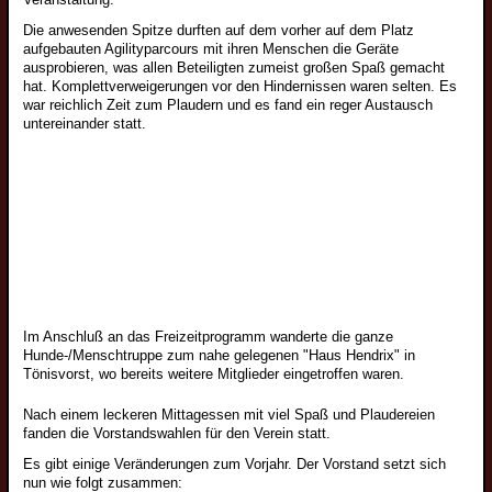
Die anwesenden Spitze durften auf dem vorher auf dem Platz
Wolfsspitzjunghunde
aufgebauten Agilityparcours mit ihren Menschen die Geräte
Grossspitzjunghunde
ausprobieren, was allen Beteiligten zumeist großen Spaß gemacht
hat. Komplettverweigerungen vor den Hindernissen waren selten. Es
Mittelspitzjunghunde
war reichlich Zeit zum Plaudern und es fand ein reger Austausch
untereinander statt.
Kleinspitzjunghunde
Zwergspitzjunghunde
Züchter
Wolfsspitzzüchter
Großspitzzüchter
Mittelspitzzüchter
Kleinspitzzüchter
Im Anschluß an das Freizeitprogramm wanderte die ganze
Hunde-/Menschtruppe zum nahe gelegenen "Haus Hendrix" in
Zwergspitzzüchter
Tönisvorst, wo bereits weitere Mitglieder eingetroffen waren.
Züchtervorstellung
Nach einem leckeren Mittagessen mit viel Spaß und Plaudereien
Deckrüden
fanden die Vorstandswahlen für den Verein statt.
Wolfsspitzdeckrüden
Es gibt einige Veränderungen zum Vorjahr. Der Vorstand setzt sich
nun wie folgt zusammen: