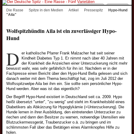
Kleinspitzwelpen
Desktop
Menu
Die Rasse
Spitze in den Medien
Artikel
Pressespitz
Hypo-Hund
"Aila"
Zwergspitzwelpen
Junghunde
Wolfspitzhündin Aila ist ein zuverlässiger Hypo-
Wolfsspitzjunghunde
Hund
Grossspitzjunghunde
D
Mittelspitzjunghunde
er katholische Pfarrer Frank Malzacher hat seit seiner
Kindheit Diabetes Typ 1. Er nimmt nach über 40 Jahren mit
Kleinspitzjunghunde
der Krankheit die Anzeichen einer Unterzuckerung nicht mehr
bewusst wahr, was sehr gefährlich für ihn ist. Nachdem er in der
Zwergspitzjunghunde
Fachpresse einen Bericht über den Hypo-Hund Bella gelesen und sich
Züchter
danach weiter mit dem Thema beschäftigt hat, zog im Juli 2012 der
Wolfsspitzwelpe Aila bei ihm ein. Sie sollte sein persönlicher Hypo-
Wolfsspitzzüchter
Hund werden. Aber was ist das eigentlich?
Großspitzzüchter
Der Begriff Hypo-Hund existiert in Deutschland seit ca. 2009. Hypo
heißt übersetzt "unter", "zu wenig" und steht im Krankheitsbild eines
Mittelspitzzüchter
Diabetikers als Abkürzung für Hypoglykämie (=Unterzuckerung). Die
Hunde lernen in ihrer Ausbildung, den eintretenden Unterzucker zu
Kleinspitzzüchter
riechen und dann den Besitzer zu warnen, notwendige Utensilien wie
Blutzuckermessgerät, Traubenzucker o.ä. zu bringen und im
Zwergspitzzüchter
schlimmsten Fall über das Betätigen eines Alarmknopfes Hilfe zu
Züchtervorstellung
holen.