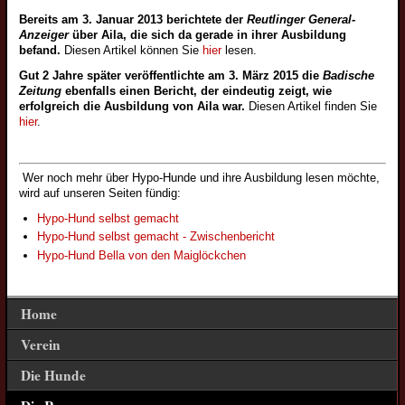
Bereits am 3. Januar 2013 berichtete der
Reutlinger General-
Deckrüden
Anzeiger
über Aila, die sich da gerade in ihrer Ausbildung
Wolfsspitzdeckrüden
befand.
Diesen Artikel können Sie
hier
lesen.
Großspitzdeckrüden
Gut 2 Jahre später veröffentlichte am 3. März 2015 die
Badische
Wolfsspitzbilder
Zeitung
ebenfalls einen Bericht, der eindeutig zeigt, wie
Vorstand
Mittelspitzdeckrüden
erfolgreich die Ausbildung von Aila war.
Diesen Artikel finden Sie
Großspitzbilder
hier
.
Ziele
Kleinspitzdeckrüden
Mittelspitzbilder
Historie
Zwergspitzdeckrüden
Kleinspitzbilder
Wer noch mehr über Hypo-Hunde und ihre Ausbildung lesen möchte,
2009
Deckrüdenvorstellung
Rassestandard
Zwergspitzbilder
wird auf unseren Seiten fündig:
Gesundheit
2011
Veteranen
Der Wolfsspitz
Spitze bei der Arbeit
Hypo-Hund selbst gemacht
Farbgenetik Grundwissen
Beitrittserklärung
Hypo-Hund selbst gemacht - Zwischenbericht
Wolfsspitzveteranen
Großspitz
Historische Bilder
Farbverpaarung
Hypo-Hund Bella von den Maiglöckchen
Bankverbindung
Großspitzveteranen
Mittelspitz
Spitzbilder mit Kind
Erbkrankheiten
Satzung
Mittelspitzveteranen
Kleinspitz
Veteranenbilder
Impfung
Home
Nutzungsbedingungen
Kleinspitzveteranen
Zwergspitz
Spitze im Sport
DNA Cluster-Studie
Verein
Datenschutzerklärung
Zwergspitzveteranen
Spitzerlebnisse
Welpenbilder
Hundewissen
Die Hunde
Notfall-Spitz
Spitze in den Medien
Spitze auf Ausstellungen
Veranstaltungskarte
Züchter und die es werden wollen