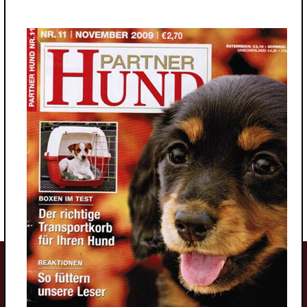
Welpen
Wolfsspitzwelpen
Großspitzwelpen
Mittelspitzwelpen
Kleinspitzwelpen
Zwergspitzwelpen
Junghunde
Wolfsspitzjunghunde
Grossspitzjunghunde
Mittelspitzjunghunde
Kleinspitzjunghunde
Zwergspitzjunghunde