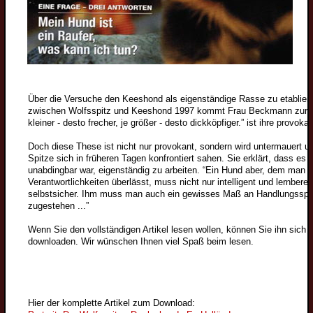
Züchter
Wolfsspitzzüchter
Großspitzzüchter
Mittelspitzzüchter
Über die Versuche den Keeshond als eigenständige Rasse zu etabliere
Kleinspitzzüchter
zwischen Wolfsspitz und Keeshond 1997 kommt Frau Beckmann zur ch
Zwergspitzzüchter
kleiner - desto frecher, je größer - desto dickköpfiger.” ist ihre provok
Züchtervorstellung
Doch diese These ist nicht nur provokant, sondern wird untermauert u
Spitze sich in früheren Tagen konfrontiert sahen. Sie erklärt, dass es z
Deckrüden
unabdingbar war, eigenständig zu arbeiten. “Ein Hund aber, dem man s
Verantwortlichkeiten überlässt, muss nicht nur intelligent und lernbere
Wolfsspitzdeckrüden
selbstsicher. Ihm muss man auch ein gewisses Maß an Handlungsspi
Großspitzdeckrüden
zugestehen ...”
Wolfsspitzbilder
Vorstand
Mittelspitzdeckrüden
Wenn Sie den vollständigen Artikel lesen wollen, können Sie ihn sich 
Großspitzbilder
downloaden. Wir wünschen Ihnen viel Spaß beim lesen.
Ziele
Kleinspitzdeckrüden
Mittelspitzbilder
Historie
Zwergspitzdeckrüden
Kleinspitzbilder
2009
Deckrüdenvorstellung
Rassestandard
Zwergspitzbilder
Gesundheit
Hier der komplette Artikel zum Download:
2011
Veteranen