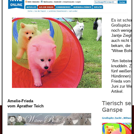
Es ist schon
Großspitze g
noch wenige 
Jantje Ziegle
auch nicht la
bekam, die W
“Witwe Bolte
“Am liebsten
knuddeln. Zu
fünf weißen 
Hündinnen) a
Frieda vom A
Juni zur Welt
Artikel.
Amelie-Frieda
vom Aprather Teich
Welpen
Wolfsspitzwelpen
Großspitzwelpen