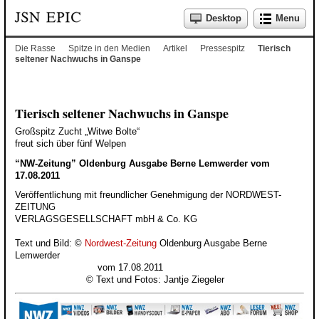
Desktop
Menu
Die Rasse
Spitze in den Medien
Artikel
Pressespitz
Tierisch
seltener Nachwuchs in Ganspe
Tierisch seltener Nachwuchs in Ganspe
Großspitz Zucht „Witwe Bolte“
freut sich über fünf Welpen
“NW-Zeitung” Oldenburg Ausgabe Berne Lemwerder vom
17.08.2011
Veröffentlichung mit freundlicher Genehmigung der NORDWEST-
ZEITUNG
VERLAGSGESELLSCHAFT mbH & Co. KG
Text und Bild: ©
Nordwest-Zeitung
Oldenburg Ausgabe Berne
Lemwerder
vom 17.08.2011
© Text und Fotos: Jantje Ziegeler