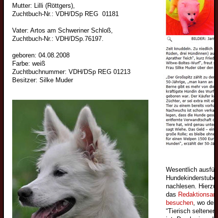
Mittelspitzwelpen
Mutter: Lilli (Röttgers),
Zuchtbuch-Nr.: VDH/DSp REG 01181
Kleinspitzwelpen
Vater: Artos am Schweriner Schloß,
Zwergspitzwelpen
Zuchtbuch-Nr.: VDH/DSp.76197.
Junghunde
geboren: 04.08.2008
Wolfsspitzjunghunde
Farbe: weiß
Zuchtbuchnummer: VDH/DSp REG 01213
Grossspitzjunghunde
Besitzer: Silke Muder
Mittelspitzjunghunde
Kleinspitzjunghunde
Zwergspitzjunghunde
Züchter
Wolfsspitzzüchter
Großspitzzüchter
Wesentlich ausführ
Hundekinderstube n
Mittelspitzzüchter
nachlesen. Hierzu
Kleinspitzzüchter
das
Redaktionsarc
besuchen
, wo der 
Zwergspitzzüchter
“Tierisch seltene