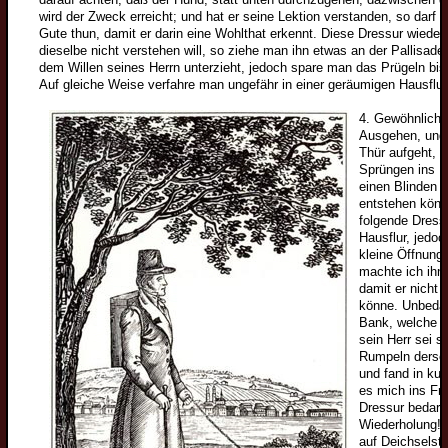
wird der Zweck erreicht; und hat er seine Lektion verstanden, so darf 
Gute thun, damit er darin eine Wohlthat erkennt. Diese Dressur wiede
dieselbe nicht verstehen will, so ziehe man ihn etwas an der Pallisade 
dem Willen seines Herrn unterzieht, jedoch spare man das Prügeln bis 
Auf gleiche Weise verfahre man ungefähr in einer geräumigen Hausflur
4. Gewöhnlich
Ausgehen, und k
Thür aufgeht, 
Sprüngen ins Fr
einen Blinden d
entstehen kön
folgende Dressu
Hausflur, jedoc
kleine Öffnung
machte ich ihn
damit er nicht 
könne. Unbedac
Bank, welche ic
sein Herr sei s
Rumpeln dersel
und fand in kur
es mich ins Fre
Dressur bedarf 
Wiederholung! 
auf Deichselst