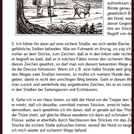
aufmerksam ge
Blinde genau w
gewöhnlich Brus
der Hund, was s
dieser Gegenst
ihm am Stricke 
Begriff von der
5. Ich führte ihn dann auf eine sichere Straße, wo sich weder Bäche,
gefährliche Stellen befanden. War ein Fuhrwerk im Anzug, so zog ich i
vorher an dem Stricke, zum Zeichen, daß er in den linken oder rech
er begreift es bald, daß er in solchen Fällen immer den sicherern Weg
dieses Zeichen gewöhnt, so darf man von diesem bekannten Wege au
da die Dressur fortsetzen. Wenn ich z.B. eine halbe Stunde weit ging u
des Weges zwei Straßen trennten, so mußte ich meinem Hunde das Ze
geben, damit er nicht den unrichtigen Weg betrete. Geht er diesen W
man zurück und wiederhole das angedeutete Zeichen, bis er es verste
in den Städten bei Seitengassen und Eckhäusern.
6. Gehe ich in ein Haus hinein, so läßt der Hund vor der Treppe den Str
Welpen
er merkt, daß ich dieselbe, vermittelt meines Stockes, erreicht habe;
demselben; auch gewöhnte ich ihn daran, daß er gerade auf das Thürsc
Wolfsspitzwelpen
die Thüre steht; auf gleiche Weise wanderte ich dann auf schmalen S
Flüsse, wobei er ebenfalls durch Nachlassen des Strickes mir das Ze
Großspitzwelpen
Stocke die sichere Stelle aufsuchen könne, worauf der Hund so lange 
Mittelspitzwelpen
ich mich wieder auf sicherem Wege befand.