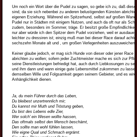
Kleinspitzwelpen
Um noch ein Wort über die Pudel zu sagen, so gebe ich zu, daß diese
sind, da sie sich nebenbei zu anderen belustigenden Künsten abrichten 
Zwergspitzwelpen
eigenen Erziehung. Während ein Spitzerhund, selbst auf großen Wande
Pudel nur in Städten mit einigem Nutzen, und auch da oft nur als Sc
Junghunde
zudem, besonders im Sommer, träge. Er besitzt große Empfindlichkeit 
Wolfsspitzjunghunde
nur aber würde ich den Spitzer dem Pudel vorziehen, weil er ausdauern
leichter zu dressiren ist; einzig muß man bei dieser Race darauf acht
Grossspitzjunghunde
sechszehn Monate alt und , um großen Verlegenheiten auszuweichen, v
Mittelspitzjunghunde
Keiner glaube jedoch, er mag sich Hunde von dieser oder jener Race ha
abrichten zu wollen; sofern jeder Zuchtmeister mache es sich zur Pflic
Kleinspitzjunghunde
seine Dienstleistungen befriedigt hat, auch durch Liebkosungen zu s
Zwergspitzjunghunde
und ihm dann und wann einige gute Lebensmittel zukommen zu lassen;
demselben Wille und Folgsamkeit gegen seinem Gebieter, und es wird 
Züchter
Anhänglichkeit dienen.
Wolfsspitzzüchter
Großspitzzüchter
Ja, du mein Führer durch das Leben,
Du bleibest unzertrennlich mir;
Mittelspitzzüchter
Du kannst mir Muth und Tröstung geben,
Du bist des Lebens edle Zier,
Kleinspitzzüchter
Wer solch' ein Wesen wollte hassen,
Das oftmals selbst den Mensch beschämt,
Zwergspitzzüchter
Den sollte man wohl fühlen lassen,
Wie eigne Qual und Schmach ergrämt.
Züchtervorstellung