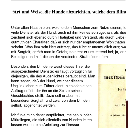
“Art und Weise, die Hunde abzurichten, welche dem Blind
Unter allen Hausthieren, welche dem Menschen zum Nutze dienen, leis
viele Dienste, als der Hund; auch ist ihm keines so zugethan, als dies
zeichnet sich ebenso durch Thätigkeit und Verstand, als durch Liebe
gutmüthigen Charakter, daß er sich nur der empfangenen Wohlthaten u
scheint. Was ihm sein Herr aufträgt, das führt er unermüdlich aus; wa
mit Sorgfalt; geräth man in Gefahr, so steht er uns rettend bei; ja, er
Beleidiger und hilft diesen der verdienten Strafe überliefern.
Besonders den Blinden erweist dieses Thier die
ausgezeichneten Dienste; es taugt vorzüglich für
diejenigen, die des Augenlichtes beraubt sind. Man
kann sagen, daß der Hund, welcher diesem
Unglücklichen zum Führer dient, hienieden einen
Auftrag erfüllt, der ihn an die Spitze seines
Geschlechtes stellt. Dazu soll er aber mit
besonderer Sorgfalt, und zwar von dem Blinden
selbst, abgerichtet werden.
Ich fühle mich daher verpflichtet, meinen blinden
Mitkollegen, die sich allenfalls von Hunden leiten
lassen wollen, eine Anleitung zur Dressur