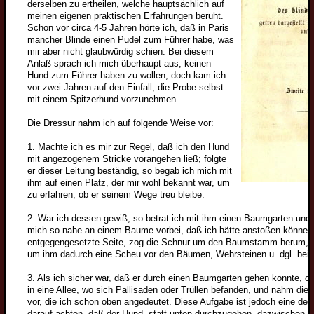
derselben zu ertheilen, welche hauptsächlich auf
meinen eigenen praktischen Erfahrungen beruht.
Schon vor circa 4-5 Jahren hörte ich, daß in Paris
mancher Blinde einen Pudel zum Führer habe, was
mir aber nicht glaubwürdig schien. Bei diesem
Anlaß sprach ich mich überhaupt aus, keinen
Hund zum Führer haben zu wollen; doch kam ich
vor zwei Jahren auf den Einfall, die Probe selbst
mit einem Spitzerhund vorzunehmen.
Die Dressur nahm ich auf folgende Weise vor:
1. Machte ich es mir zur Regel, daß ich den Hund
mit angezogenem Stricke vorangehen ließ; folgte
er dieser Leitung beständig, so begab ich mich mit
ihm auf einen Platz, der mir wohl bekannt war, um
zu erfahren, ob er seinem Wege treu bleibe.
2. War ich dessen gewiß, so betrat ich mit ihm einen Baumgarten und 
mich so nahe an einem Baume vorbei, daß ich hätte anstoßen können,
entgegengesetzte Seite, zog die Schnur um den Baumstamm herum, b
um ihm dadurch eine Scheu vor den Bäumen, Wehrsteinen u. dgl. beiz
3. Als ich sicher war, daß er durch einen Baumgarten gehen konnte, 
in eine Allee, wo sich Pallisaden oder Trüllen befanden, und nahm di
vor, die ich schon oben angedeutet. Diese Aufgabe ist jedoch eine d
darauf achten, daß der Hund, statt unten durchzugehen, dazwischen d