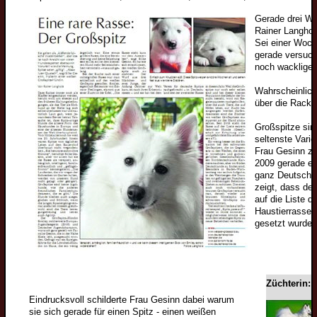
Gerade drei Wo
Rainer Langhol
Sei einer Woch
gerade versucht
noch wacklige
Wahrscheinlich
über die Racker
Großspitze sind
seltenste Vari
Frau Gesinn zu
2009 gerade ers
ganz Deutschla
zeigt, dass de
auf die Liste 
Haustierrassen 
gesetzt wurde.
Züchterin: 
Eindrucksvoll schilderte Frau Gesinn dabei warum
sie sich gerade für einen Spitz - einen weißen