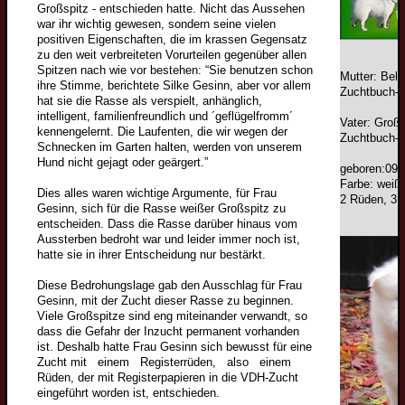
Großspitz - entschieden hatte. Nicht das Aussehen
war ihr wichtig gewesen, sondern seine vielen
Welpen
positiven Eigenschaften, die im krassen Gegensatz
zu den weit verbreiteten Vorurteilen gegenüber allen
Wolfsspitzwelpen
Spitzen nach wie vor bestehen: “Sie benutzen schon
Mutter: Beli
Großspitzwelpen
ihre Stimme, berichtete Silke Gesinn, aber vor allem
Zuchtbuch-N
hat sie die Rasse als verspielt, anhänglich,
Mittelspitzwelpen
intelligent, familienfreundlich und ´geflügelfromm´
Vater: Großs
kennengelernt. Die Laufenten, die wir wegen der
Zuchtbuch-N
Kleinspitzwelpen
Schnecken im Garten halten, werden von unserem
Hund nicht gejagt oder geärgert.”
Zwergspitzwelpen
geboren:09.
Farbe: weiß
Junghunde
Dies alles waren wichtige Argumente, für Frau
2 Rüden, 3 
Gesinn, sich für die Rasse weißer Großspitz zu
Wolfsspitzjunghunde
entscheiden. Dass die Rasse darüber hinaus vom
Aussterben bedroht war und leider immer noch ist,
Grossspitzjunghunde
hatte sie in ihrer Entscheidung nur bestärkt.
Mittelspitzjunghunde
Diese Bedrohungslage gab den Ausschlag für Frau
Gesinn, mit der Zucht dieser Rasse zu beginnen.
Kleinspitzjunghunde
Viele Großspitze sind eng miteinander verwandt, so
Zwergspitzjunghunde
dass die Gefahr der Inzucht permanent vorhanden
ist. Deshalb hatte Frau Gesinn sich bewusst für eine
Züchter
Zucht mit einem Registerrüden, also einem
Rüden, der mit Registerpapieren in die VDH-Zucht
Wolfsspitzzüchter
eingeführt worden ist, entschieden.