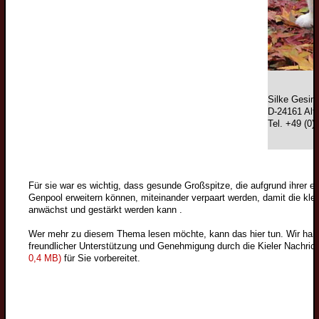
Großspitzzüchter
Mittelspitzzüchter
Kleinspitzzüchter
Zwergspitzzüchter
Züchtervorstellung
Silke Gesinn
Deckrüden
D-24161 Alt
Tel. +49 (0)
Wolfsspitzdeckrüden
Großspitzdeckrüden
Wolfsspitzbilder
Vorstand
Mittelspitzdeckrüden
Großspitzbilder
Für sie war es wichtig, dass gesunde Großspitze, die aufgrund ihrer 
Ziele
Kleinspitzdeckrüden
Genpool erweitern können, miteinander verpaart werden, damit die klei
Mittelspitzbilder
anwächst und gestärkt werden kann .
Historie
Zwergspitzdeckrüden
Kleinspitzbilder
Wer mehr zu diesem Thema lesen möchte, kann das hier tun. Wir habe
2009
Deckrüdenvorstellung
Rassestandard
Zwergspitzbilder
freundlicher Unterstützung und Genehmigung durch die Kieler Nachrich
Gesundheit
2011
0,4 MB)
für Sie vorbereitet.
Veteranen
Der Wolfsspitz
Spitze bei der Arbeit
Farbgenetik Grundwissen
Beitrittserklärung
Wolfsspitzveteranen
Großspitz
Historische Bilder
Farbverpaarung
Bankverbindung
Großspitzveteranen
Mittelspitz
Spitzbilder mit Kind
Erbkrankheiten