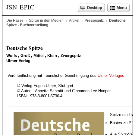
Desktop
Menu
Die Rasse
Spitze in den Medien
Artikel
Pressespitz
Deutsche
Spitze - Buchvorstellung
Deutsche Spitze
Wolfs-, Groß-, Mittel-, Klein-, Zwergspitz
Ulmer Verlag
Veröffentlichung mit freundlicher Genehmigung des
Ulmer Verlages
© Verlag Eugen Ulmer, Stuttgart
© Autor: Annette Schmitt und Cinnamon Lee Hooper
ISBN: 978-3-8001-6736-4
Spitze sind sp
Basics zu Pfl
Alle Spitz-Var