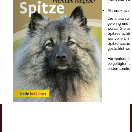
Mit erstklassi
Die anpassung
gelehrig und l
worauf Sie be
Spitzes achte
wertvolle Erzi
Spitze ausmac
gezüchtet wurd
Für weitere Inf
beigefügten L
ersten Eindru
Welpen
Wolfsspitzwelpen
Großspitzwelpen
Mittelspitzwelpen
Kleinspitzwelpen
Zwergspitzwelpen