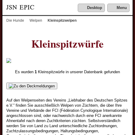
Desktop
Menu
Die Hunde
Welpen
Kleinspitzwelpen
Kleinspitzwürfe
Welpen
Es wurden
1
Kleinspitzwürfe in unserer Datenbank gefunden
Wolfsspitzwelpen
Großspitzwelpen
Zu den Deckmeldungen
Mittelspitzwelpen
Kleinspitzwelpen
Auf den Welpenseiten des Vereins „Liebhaber des Deutschen Spitzes
e.V.“ finden Sie ausschließlich Welpen von Züchtern, die über Ihre
Zwergspitzwelpen
Vereine und Verbände der FCI (Fédération Cynologique Internationale)
angeschlossen sind, oder nachweislich durch eine FCI anerkannte
Junghunde
Ahnentafel nach deren Zuchtkriterien züchten. Selbstverständlich
werden Sie von Land zu Land unterschiedliche Zuchtordnungen,
Wolfsspitzjunghunde
Zuchtzulassungsbedingungen, Haltungsbedingungen,