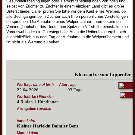
Gesundheitsbedingungen oder Tierschutzbedingungen vorfinden und
Grossspitzjunghunde
selbst von Züchter zu Züchter in einem einzigen Land gibt es große
Mittelspitzjunghunde
Unterschiede. Daher prüfen Sie bitte vor dem Kauf eines Welpen, ob
alle Bedingungen beim Züchter auch Ihren persönlichen Vorstellungen
Kleinspitzjunghunde
entsprechen. Die Aufnahme eines Welpen auf die Internetseite des
Vereins „Liebhaber des Deutschen Spitzes e.V.“ stellt keinesfalls eine
Zwergspitzjunghunde
Vorauswahl oder ein Gütesiegel dar. Auch die Reihenfolge ergibt sich
ausschließlich aus dem Tag der Aufnahme in die Welpenübersicht und
Züchter
ist nicht als Wertung zu sehen.
Wolfsspitzzüchter
Großspitzzüchter
Mittelspitzzüchter
Kleinspitze vom Lippeufer
Kleinspitzzüchter
Zwergspitzzüchter
Wurftag /
date of birth
Alter /
age
22.04.2026 93 Tage
Züchtervorstellung
Wurfstärke /
littersize
Deckrüden
4 Rüden 1 Hündinnen
Abzugeben /
avaible
Wolfsspitzdeckrüden
Großspitzdeckrüden
Vater /
sire
Wolfsspitzbilder
Kleiner Harlekin Daimler Benz
Vorstand
Mittelspitzdeckrüden
Großspitzbilder
Mutter /
dam