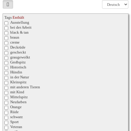
Tags
Enthält
Ausstellung
bei der Arbeit
black & tan
braun
creme
Deckrüde
gescheckt
graugewolkt
Großspitz
Historisch
Hündin
in der Natur
Kleinspitz
mit anderen Tieren
mit Kind
Mittelspitz
Neufarben
Orange
Rüde
schwarz
Sport
Veteran