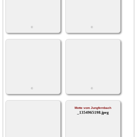
©
©
©
©
Motte vom Jungfernbach
_1354965198.jpeg