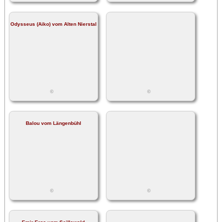
Odysseus (Aiko) vom Alten Nierstal
©
©
Balou vom Längenbühl
©
©