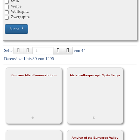
weiß
Welpe
Wolfsspitz
Zwergspitz
1
Suche
Seite
von 44
Datensätze 1 bis 30 von 1295
Kim zum Alten Feuerwehrturm
Atalanta-Kasper op'n Spits Terpje
©
©
Amylyn of the Bunyeroo Valley