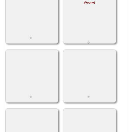
(Voony)
©
©
©
©