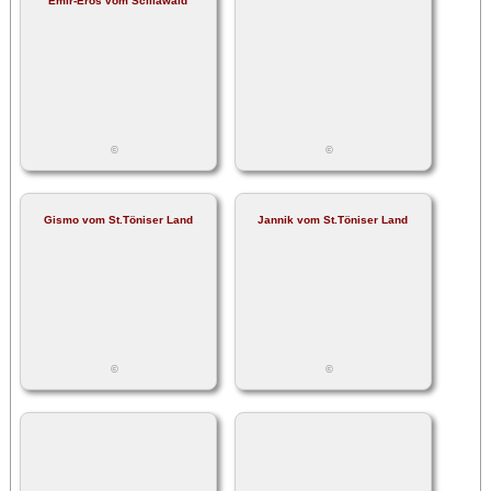
Emir-Eros vom Scillawald
©
©
Gismo vom St.Töniser Land
Jannik vom St.Töniser Land
©
©